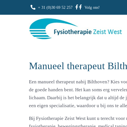
+ 31 (0)30 69 52 257
Volg ons!
Manueel therapeut Bilt
Een manueel therapeut nabij Bilthoven? Kies voor
de goede handen bent. Het kan soms erg vervelend
lichaam. Daarbij is het belangrijk dat u altijd d
een eigen specialisatie, waardoor u bij ons te al
Bij Fysiotherapie Zeist West kunt u terecht voor
fysiotherapie, bewegingstherapie, medical tapin