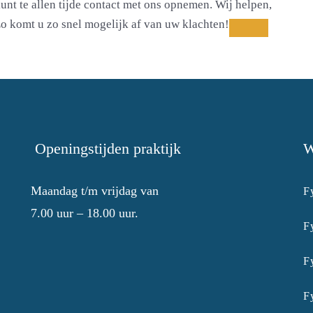
unt te allen tijde
contact
met ons opnemen. Wij helpen,
Zo komt u zo snel mogelijk af van uw klachten!
Openingstijden praktijk
W
Maandag t/m vrijdag van
F
7.00 uur – 18.00 uur.
F
F
F