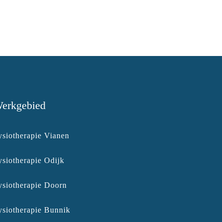
erkgebied
ysiotherapie Vianen
ysiotherapie Odijk
ysiotherapie Doorn
ysiotherapie Bunnik