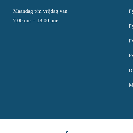
Maandag t/m vrijdag van
F
7.00 uur – 18.00 uur.
F
F
F
D
M